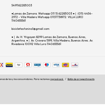
5491162283003
●Lomas de Zamora. Watsapp 011 15 62283003 ●❘ (011) 4454-
2972 - Villa Madero Watsapp 01137738972. VILLA LURO
1140655561
bicicletastonino1@gmail.com
●❘ Av. H. Yrigoyen 8299 Lomas de Zamora, Buenos Aires,
Argentina. ●❘ Av. Crovara 1599, Villa Madero, Buenos Aires. Av.
Rivadavia 10092 Villa Luro 1140655561
ensa de las y los consumidores. Para reclamos
ingresá acá.
/
Botón de arrepentimiento