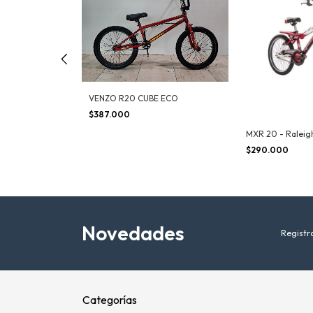
GNES NARANJA
VENZO R20 CUBE ECO
$387.000
MXR 20 - Raleigh
$290.000
Novedades
Registra
Categorías