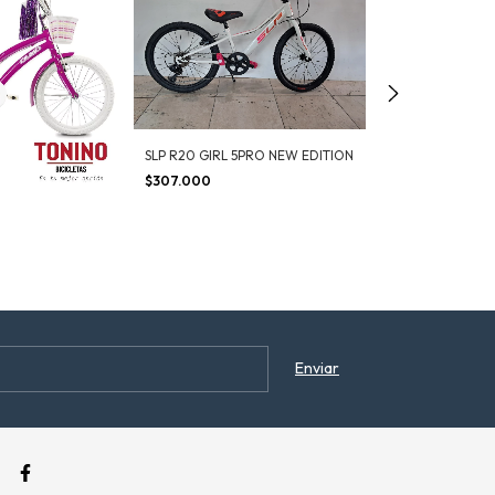
SLP R20 GIRL 5PRO NEW EDITION
$307.000
Raleigh Jazzi R
$290.000