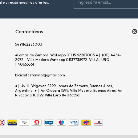
te y recibí nuestras ofertas.
Contactános
5491162283003
●Lomas de Zamora. Watsapp 011 15 62283003 ●❘ (011) 4454-
2972 - Villa Madero Watsapp 01137738972. VILLA LURO
1140655561
bicicletastonino1@gmail.com
●❘ Av. H. Yrigoyen 8299 Lomas de Zamora, Buenos Aires,
Argentina. ●❘ Av. Crovara 1599, Villa Madero, Buenos Aires. Av.
Rivadavia 10092 Villa Luro 1140655561