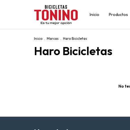
Inicio
Productos
Inicio
.
Marcas
.
Haro Bicicletas
Haro Bicicletas
No te