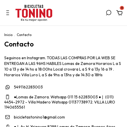
0
Inicio
.
Contacto
Contacto
Seguinos en Instagram. TODAS LAS COMPRAS POR LA WEB SE
ENTREGAN A LAS 96HS HABILES Lomas de Zamora Horarios L a S
10 a 13 y de 14 hs a 18:00hs Local crovara L a S 9 a 13y 16 a 19 .
Horarios Villa Luro L a S de 9hs a 13hs y de 14:30 a 18Hs
5491162283003
●Lomas de Zamora. Watsapp 011 15 62283003 ●❘ (011)
4454-2972 - Villa Madero Watsapp 01137738972. VILLA LURO
1140655561
bicicletastonino1@gmail.com
●❘ Av. H. Yrigoyen 8299 Lomas de Zamora, Buenos Aires,