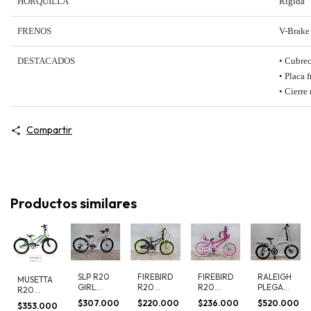
HORQUILLA
Rígida
FRENOS
V-Brake 
DESTACADOS
• Cubre
• Placa f
• Cierre
Compartir
Productos similares
SLP R20
FIREBIRD
FIREBIRD
RALEIGH
MUSETTA
GIRL
R20
R20
PLEGABLE
R20
5PRO
ROCKY
HONEY
R20
VIPER
$307.000
$220.000
$236.000
$520.000
$353.000
NEW
FULL
FULL
CURVE