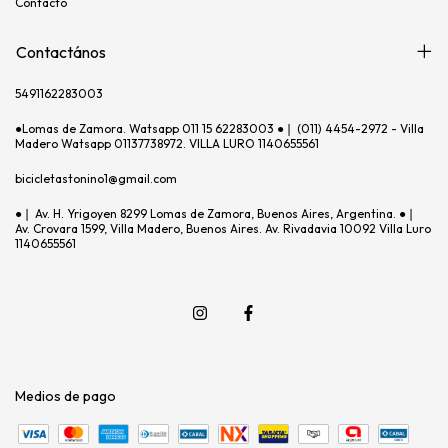
Contacto
Contactános
5491162283003
●Lomas de Zamora. Watsapp 011 15 62283003 ●❘ (011) 4454-2972 - Villa
Madero Watsapp 01137738972. VILLA LURO 1140655561
bicicletastonino1@gmail.com
●❘ Av. H. Yrigoyen 8299 Lomas de Zamora, Buenos Aires, Argentina. ●❘
Av. Crovara 1599, Villa Madero, Buenos Aires. Av. Rivadavia 10092 Villa Luro
1140655561
Medios de pago