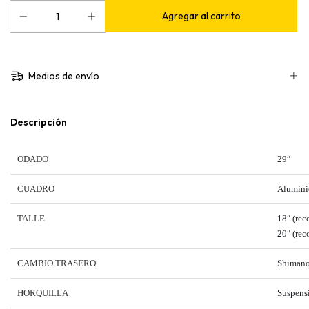
Medios de envío
Descripción
ODADO
29″
CUADRO
Aluminio
TALLE
18″ (rec
20″ (rec
CAMBIO TRASERO
Shimano
HORQUILLA
Suspens