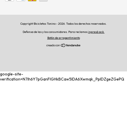
Copyright Bicicletas Tonino - 2026. Todos los derechos reservados.
Defensa de las y los consumidores. Para reclamos
ingresá acá.
Botón de arrepentimiento
google-site-
verification=N7lh6Y7pGanFIGHkBCaw5IDA6Xwmqk_PplDZgeZGePQ