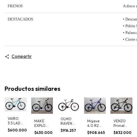
FRENOS
A disco
DESTACADOS
• Descar
• Piñón
• Palanc
• Cierre
Compartir
Productos similares
VAIRO
OLMO
MAKE
Mojave
VENZO
3.5 LADY
RAVEN
EXPLORE
4.0 R29
Primal
R29 S-M
R10
$600.000
R29
-
Rod 29
$914.257
Rodado
0
$430.000
$908.665
$832.000
21VEL.
Raleigh
Hdr. 24