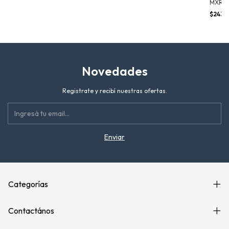
MXR 12
$243.
Novedades
Registrate y recibí nuestras ofertas.
Categorías
Contactános